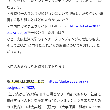
づくりをめざしたインナーブランディングについてお話しいた
だきます。
・教職員一人ひとりがビジョンについて理解し、語り合い、発
信する取り組みとはどのようなものか？
・学内向けのウェブサイト「Talk with」
https://daikei2032-
osaka-ue.jp/
を一般公開した理由は？
など、大阪経済大学のインナーブランディングの取組の現状、
そして2032年に向けたこれからの取組についてもお話しいた
だきます。
お申込みを心よりお待ちしております。
※
「DAIKEI 2032」とは
https://daikei2032-osaka-
ue.jp/daikei2032/
“生き続ける学びが創発する場となり、商都大阪から、社会に
貢献する〈人財〉を輩出する”というミッションを果たすため
の〈教育〉〈社会実践〉〈研究〉〈大学運営・組織〉の4つの