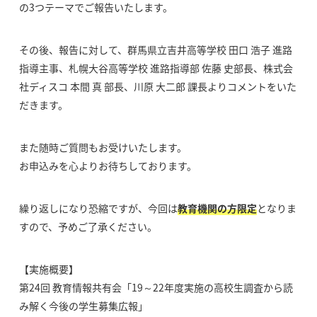
の3つテーマでご報告いたします。
その後、報告に対して、群馬県立吉井高等学校 田口 浩子 進路
指導主事、札幌大谷高等学校 進路指導部 佐藤 史部長、株式会
社ディスコ 本間 真 部長、川原 大二郎 課長よりコメントをいた
だきます。
また随時ご質問もお受けいたします。
お申込みを心よりお待ちしております。
繰り返しになり恐縮ですが、今回は
教育機関の方限定
となりま
すので、予めご了承ください。
【実施概要】
第24回 教育情報共有会「19～22年度実施の高校生調査から読
み解く今後の学生募集広報」