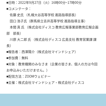
■日時：2022年9月27日（火）16時00分~17時00分
■コメンテータ：
佐藤 史氏 （札幌大谷高等学校 進路指導部長）
田口 浩子氏（群馬県立吉井高等学校 進路指導主事）
本間 真 氏 （株式会社ディスコ 教育広報事業部教育広報企画
部 部長）
川原 大二郎 氏 （株式会社ディスコ 広島支社 教育営業課 課
長）
■報告者：西澤陽介（株式会社マインドシェア）
■参加費：無料
■対象：教育機関のみなさま（企業の皆さま、個人の方は今回
お申込みいただけません。）
■配信方法：ZOOMウェビナー
■主催：株式会社マインドシェア・株式会社ディスコ