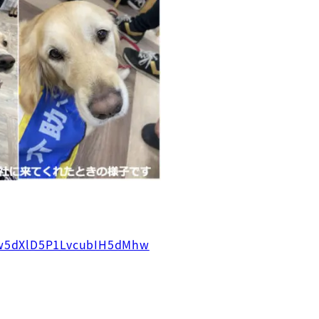
2w5dXlD5P1LvcubIH5dMhw