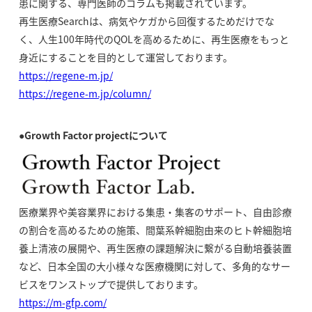
患に関する、専門医師のコラムも掲載されています。
再生医療Searchは、病気やケガから回復するためだけでな
く、人生100年時代のQOLを高めるために、再生医療をもっと
身近にすることを目的として運営しております。
https://regene-m.jp/
https://regene-m.jp/column/
●Growth Factor projectについて
医療業界や美容業界における集患・集客のサポート、自由診療
の割合を高めるための施策、間葉系幹細胞由来のヒト幹細胞培
養上清液の展開や、再生医療の課題解決に繋がる自動培養装置
など、日本全国の大小様々な医療機関に対して、多角的なサー
ビスをワンストップで提供しております。
https://m-gfp.com/