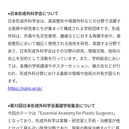
●日本形成外科学会について
日本形成外科学会は、美容整形や再建外科などの分野で活躍す
る医師や研究者たちが集まって構成される学術団体です。形成
外科は、外傷や先天性異常、腫瘍などに対する再建手術や、美
容整形において幅広く使用される技術を研究、実践する分野で
あり、日本形成外科学会はその分野の研究、情報交換、技術の
向上を目的として活動を行っています。また、学術総会におい
ては、各種の学術講演やポスターセッション、展示会などが行
われ、形成外科分野における最新の情報や技術の共有が図られ
ます。
https://jsprs.or.jp/
●第32回日本形成外科学会基礎学術集会について
今回のテーマは「Essential Anatomy for Plastic Surgeons」
となっており、形成外科学は実験・研究室と手術・治療室が他
と比べて最も近い医学分野であり、現実の臨床治療すべてに基