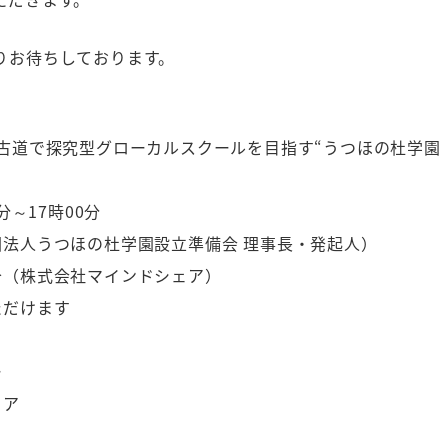
りお待ちしております。
野古道で探究型グローカルスクールを目指す“うつほの杜学園
分～17時00分
団法人うつほの杜学園設立準備会 理事長・発起人）
介（株式会社マインドシェア）
ただけます
ー
ェア