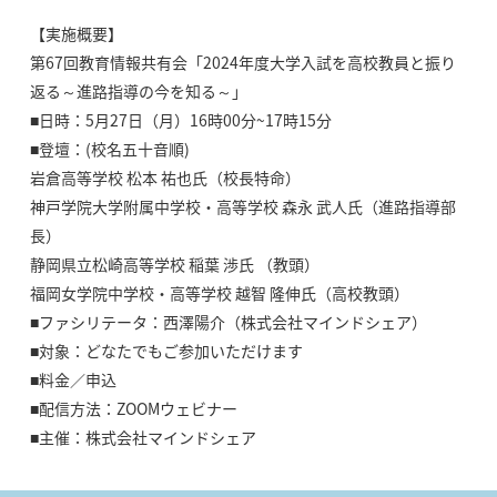
【実施概要】
第67回教育情報共有会「2024年度大学入試を高校教員と振り
返る～進路指導の今を知る～」
■日時：5月27日（月）16時00分~17時15分
■登壇：(校名五十音順)
岩倉高等学校 松本 祐也氏（校長特命）
神戸学院大学附属中学校・高等学校 森永 武人氏（進路指導部
長）
静岡県立松崎高等学校 稲葉 渉氏 （教頭）
福岡女学院中学校・高等学校 越智 隆伸氏（高校教頭）
■ファシリテータ：西澤陽介（株式会社マインドシェア）
■対象：どなたでもご参加いただけます
■料金／申込
■配信方法：ZOOMウェビナー
■主催：株式会社マインドシェア