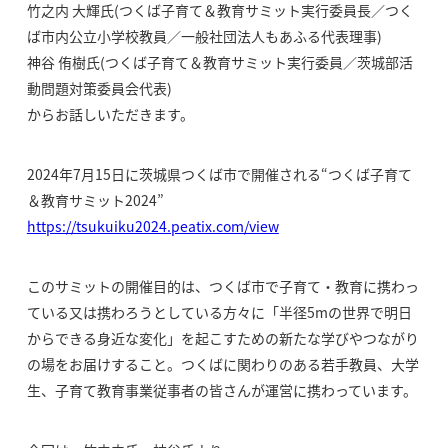
竹之内 大輝氏(つくば子育て＆教育サミット実行委員長／つく
ば市内公立小学校教員／一般社団法人もあふる代表理事)
神谷 侑樹氏(つくば子育て＆教育サミット実行委員／茨城部活
動問題対策委員会代表)
からお話しいただきます。
2024年7月15日に茨城県つくば市で開催される“つくば子育て
＆教育サミット2024”
https://tsukuiku2024.peatix.com/view
このサミットの開催目的は、つくば市で子育て・教育に携わっ
ている又は携わろうとしている方々に「半径5mの世界で明日
からできる身近な変化」を起こすための新たな学びやつながり
の場をお届けすること。つくばに関わりのある若手教員、大学
生、子育て教育事業従事者の皆さんが運営に携わっています。