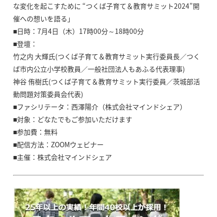
な変化を起こすために “つくば子育て＆教育サミット2024”開
催への想いを語る」
■日時：7月4日（木）17時00分～18時00分
■登壇：
竹之内 大輝氏(つくば子育て＆教育サミット実行委員長／つく
ば市内公立小学校教員／一般社団法人もあふる代表理事)
神谷 侑樹氏(つくば子育て＆教育サミット実行委員／茨城部活
動問題対策委員会代表)
■ファシリテータ：西澤陽介（株式会社マインドシェア）
■対象：どなたでもご参加いただけます
■参加費：無料
■配信方法：ZOOMウェビナー
■主催：株式会社マインドシェア