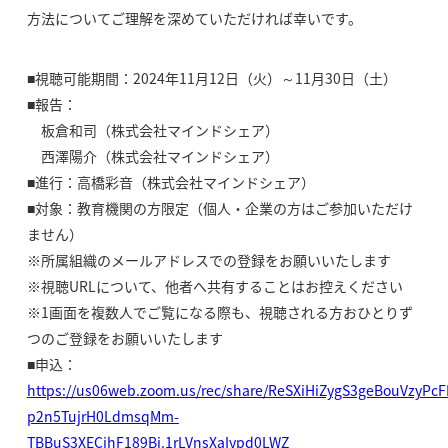
方法についてご理解を深めていただければ幸いです。
■視聴可能期間：2024年11月12日（火）～11月30日（土）
■報告：
板倉和司（株式会社マインドシェア）
西澤陽介（株式会社マインドシェア）
■進行：高橋彩音（株式会社マインドシェア）
■対象：教育機関の方限定（個人・企業の方はご参加いただけ
ません）
※所属組織のメールアドレスでの登録をお願いいたします
※視聴URLについて、他者へ共有することはお控えください
※1画面を複数人でご覧になる際も、視聴される方おひとりず
つのご登録をお願いいたします
■申込：
https://us06web.zoom.us/rec/share/ReSXiHiZygS3geBouVzyPcF
p2n5TujrH0LdmsqMm-
TBBuS3XECjhF189Bj.1rLVnsXaIypd0LWZ