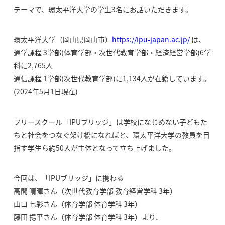
テーマで、環太平洋大学の学生3名にお話いただきます。
環太平洋大学（岡山県岡山市）
https://ipu-japan.ac.jp/
は、
通学課程 3学部(体育学部・次世代教育学部・経済経営学部)6学
科に2,765人
通信課程 1学部(次世代教育学部)に1,134人が在籍しています。
(2024年5月1日現在)
フリースクール「IPUブリッジ」は学校になじめない子どもた
ちと社会をつなぐ架け橋になればと、環太平洋大学の教員を目
指す学生ら約50人が主体となって立ち上げました。
今回は、「IPUブリッジ」に携わる
高間 晴暉さん（次世代教育学部 教育経営学科 3年）
山口 七彩さん（体育学部 体育学科 3年）
藤田 揚平さん（体育学部 体育学科 3年）より、