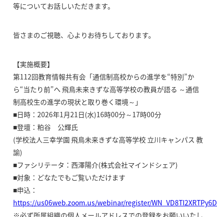
等についてお話しいただきます。
皆さまのご視聴、心よりお待ちしております。
【実施概要】
第112回教育情報共有会「通信制高校からの進学を“特別”か
ら“当たり前”へ 飛鳥未来きずな高等学校の教員が語る ～通信
制高校生の進学の現状と取り巻く環境～」
■日時：2026年1月21日(水)16時00分～17時00分
■登壇：粕谷 公輝氏
(学校法人三幸学園 飛鳥未来きずな高等学校 立川キャンパス 教
諭)
■ファシリテータ：西澤陽介(株式会社マインドシェア)
■対象：どなたでもご覧いただけます
■申込：
https://us06web.zoom.us/webinar/register/WN_VD8TI2XRTPy
※必ず所属組織の個人メールアドレスでの登録をお願いいたし