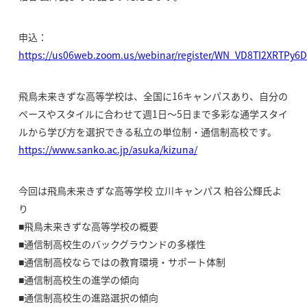
申込：
https://us06web.zoom.us/webinar/register/WN_VD8TI2XRTPy
飛鳥未来きずな高等学校は、全国に16キャンパスあり、自分の
ペースやスタイルに合わせて週1日〜5日まで多彩な通学スタイ
ルから学び方を選択できる私立の単位制・通信制高校です。
https://www.sanko.ac.jp/asuka/kizuna/
今回は飛鳥未来きずな高等学校 立川キャンパス 粕谷公輝氏よ
り
■飛鳥未来きずな高等学校の概要
■通信制高校生のバックグラウンドの多様性
■通信制高校ならではの教育環境・サポート体制
■通信制高校生の進学の傾向
■通信制高校生の進路選択の傾向