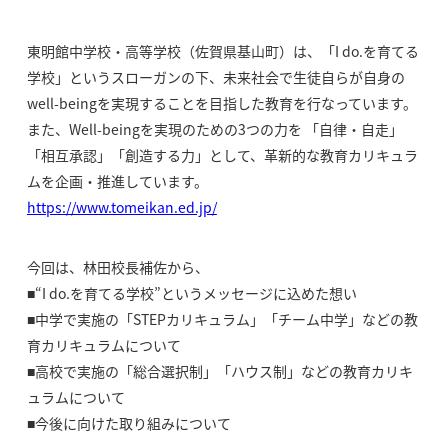
東明館中学校・高等学校（佐賀県基山町）は、「I do.を育てる
学校」というスローガンの下、未来社会で生徒自らが自身の
well-beingを実現することを目指した教育を行なっています。
また、Well-beingを実現のための3つの力を 「自律・自走」
「相互承認」「創造する力」として、革新的な教育カリキュラ
ムを企画・推進しています。
https://www.tomeikan.ed.jp/
今回は、林田校長補佐から、
■“I do.を育てる学校”というメッセージに込めた想い
■中学で実施の「STEPカリキュラム」「チーム中学」などの教
育カリキュラムについて
■高校で実施の「総合選択制」「ハウス制」などの教育カリキ
ュラムについて
■今後に向けた取り組みについて