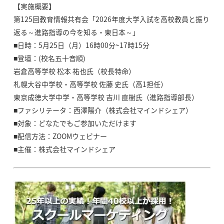
【実施概要】
第125回教育情報共有会「2026年度大学入試を高校教員と振り
返る～進路指導の今を知る・東日本～」
■日時：5月25日（月）16時00分~17時15分
■登壇：(校名五十音順)
岩倉高等学校 松本 祐也氏（校長特命）
札幌大谷中学校・高等学校 佐藤 史氏（高1担任）
東京成徳大学中学・高等学校 吉川 直樹氏（進路指導部長）
■ファシリテータ：西澤陽介（株式会社マインドシェア）
■対象：どなたでもご参加いただけます
■配信方法：ZOOMウェビナー
■主催：株式会社マインドシェア