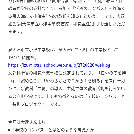
7月29日開催の第131回教育情報共有会は「～生徒・教員・保
護者が学校の方針づくりに参加～『学校のコンパス』を推進す
る泉大津市立小津中学校の取組を知る」というテーマで、大達
雄氏(泉大津市立小津中学校 首席・研究主任)よりお話しいただ
きます。
泉大津市立小津中学校は、泉大津市で3番目の中学校として
1977年に開校。
https://izumiotsu.schoolweb.ne.jp/2720020/weblog
文部科学省の研究開発学校に認定されており、 「自分の芯を持
つ」「認め合う」「やわらかさで０から１を創る」をスローガ
ンに、新教科「共創」の導入、生徒主体の教育活動を行ってい
る公立中学校です。中でも特徴的なのは「学校のコンパス」と
「共創プロジェクト」です。
今回は大達さんより
■「学校のコンパス」とはどのような考え方か