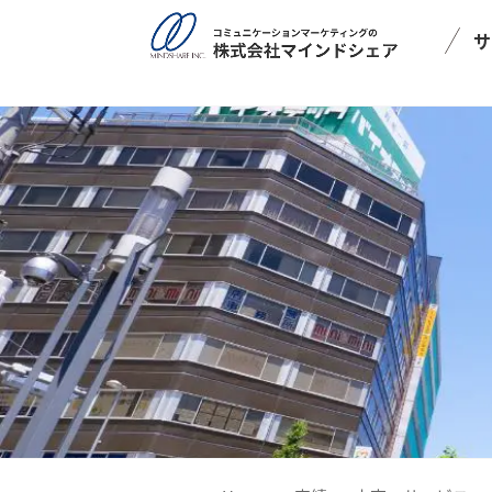
post_type = post
サ