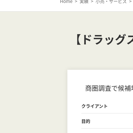
Home
>
実績
>
小売・サービス
>
【ドラッグ
商圏調査で候補
クライアント
目的