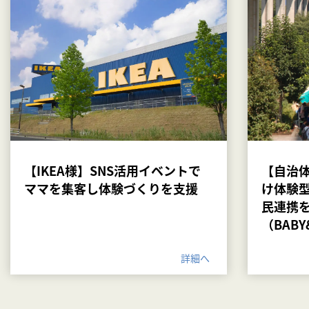
【IKEA様】SNS活用イベントで
【自治
ママを集客し体験づくりを支援
け体験
民連携
（BABY
詳細へ