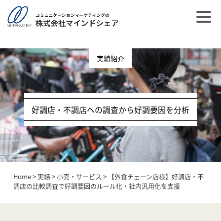
post_type = post
実績紹介
好調店・不調店への調査から好調要因を分析
Home
>
実績
>
小売・サービス
>
【外食チェーン店様】好調店・不
調店の比較調査で好調要因のルール化・社内汎用化を支援