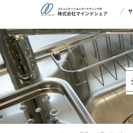
post_type = post
サ