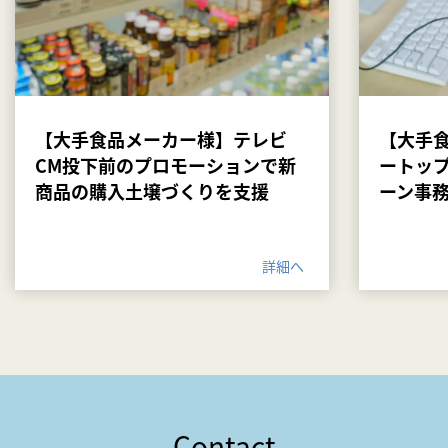
【大手食品メーカー様】テレビ
【大手
CM投下前のプロモーションで新
ートッ
商品の購入土壌づくりを支援
ーン事
詳細へ
Contact