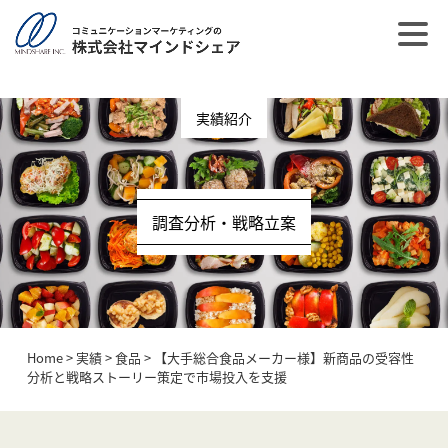
post_type = post
実績紹介
調査分析・戦略立案
Home
>
実績
>
食品
>
【大手総合食品メーカー様】新商品の受容性
分析と戦略ストーリー策定で市場投入を支援