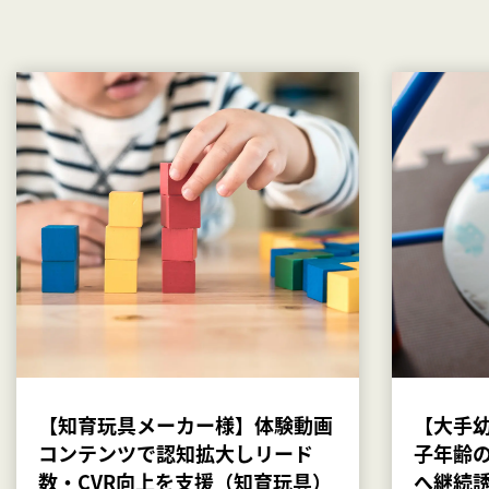
【知育玩具メーカー様】体験動画
【大手
コンテンツで認知拡大しリード
子年齢
数・CVR向上を支援（知育玩具）
へ継続