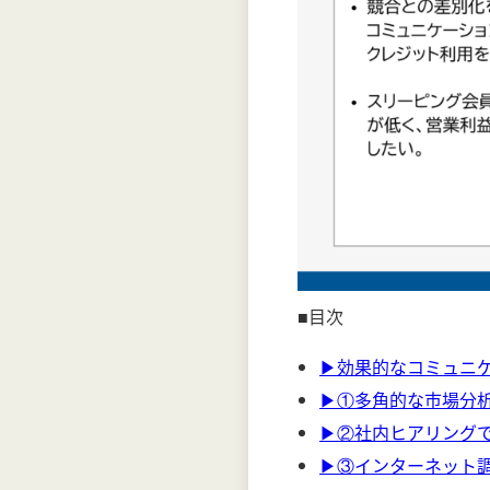
■目次
▶効果的なコミュニ
▶①多角的な市場分
▶②社内ヒアリング
▶③インターネット