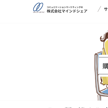
post_type = post
サ