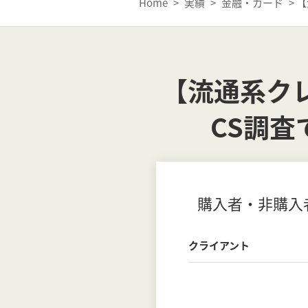
Home
>
実績
>
金融・カード
>
【
【流通系ク
CS調
購入者・非購入
クライアント