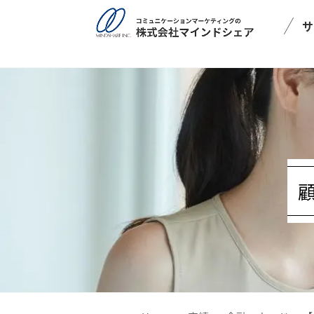
post_type = post
サ