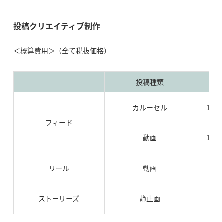
投稿クリエイティブ制作
＜概算費用＞（全て税抜価格）
投稿種類
カルーセル
108
フィード
動画
108
リール
動画
10
ストーリーズ
静止画
10