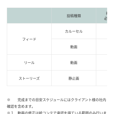
初稿
投稿種類
必要
カルーセル
フィード
動画
1
リール
動画
1
ストーリーズ
静止画
※ 完成までの目安スケジュールにはクライアント様の社内
確認を含めます。
※１ 動画の修正は絵コンテで承認を得ている範囲のみ行いま