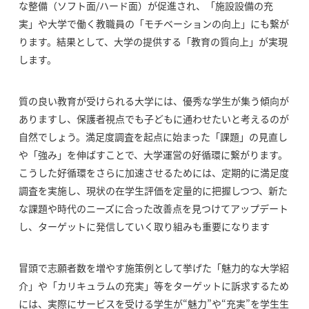
な整備（ソフト面/ハード面）が促進され、「施設設備の充
実」や大学で働く教職員の「モチベーションの向上」にも繋が
ります。結果として、大学の提供する「教育の質向上」が実現
します。
質の良い教育が受けられる大学には、優秀な学生が集う傾向が
ありますし、保護者視点でも子どもに通わせたいと考えるのが
自然でしょう。満足度調査を起点に始まった「課題」の見直し
や「強み」を伸ばすことで、大学運営の好循環に繋がります。
こうした好循環をさらに加速させるためには、定期的に満足度
調査を実施し、現状の在学生評価を定量的に把握しつつ、新た
な課題や時代のニーズに合った改善点を見つけてアップデート
し、ターゲットに発信していく取り組みも重要になります
冒頭で志願者数を増やす施策例として挙げた「魅力的な大学紹
介」や「カリキュラムの充実」等をターゲットに訴求するため
には、実際にサービスを受ける学生が“魅力”や“充実”を学生生