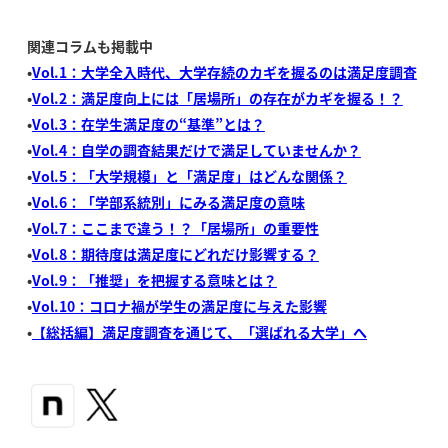
関連コラムも掲載中
•
Vol.1：大学全入時代、大学存続のカギを握るのは満足度調査
•
Vol.2：満足度向上には「居場所」の存在がカギを握る！？
•
Vol.3：在学生満足度の“基準”とは？
•
Vol.4：自学の調査結果だけで満足していませんか？
•
Vol.5：「大学規模」と「満足度」はどんな関係？
•
Vol.6：「学部系統別」にみる満足度の意味
•
Vol.7：ここまで違う！？「居場所」の重要性
•
Vol.8：期待度は満足度にどれだけ影響する？
•
Vol.9：「推奨」を把握する意味とは？
•
Vol.10：コロナ禍が学生の満足度に与えた影響
•
【総括編】満足度調査を通じて、「選ばれる大学」へ