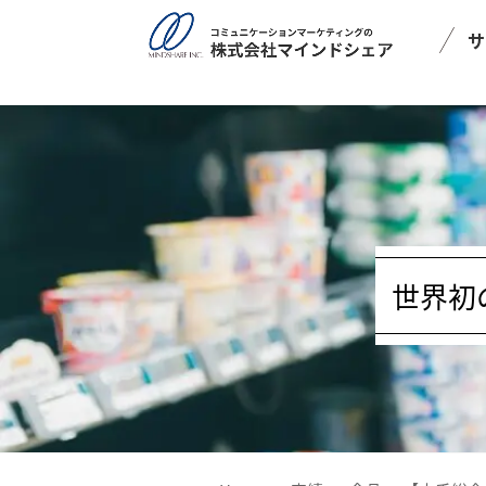
post_type = post
サ
世界初