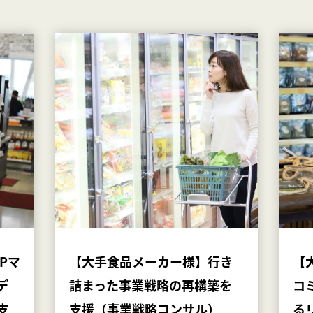
Pマ
【大手食品メーカー様】行き
【
デ
詰まった事業戦略の再構築を
コ
支
支援（事業戦略コンサル）
る