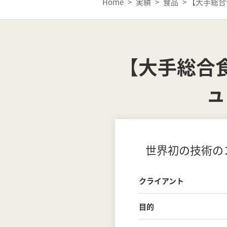
Home
>
実績
>
食品
>
【大手総合
【大手総合
ュ
世界初の技術の
クライアント
目的